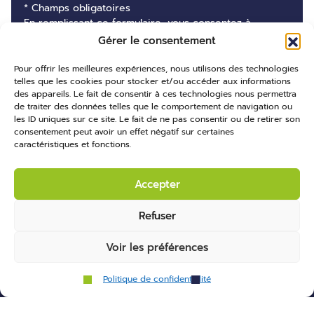
* Champs obligatoires
En remplissant ce formulaire, vous consentez à
transmettre des informations personnelles et vous
Gérer le consentement
acceptez nos mentions légales. Ces informations ne
seront ni cédées, ni diffusées, ni commercialisées, et
Pour offrir les meilleures expériences, nous utilisons des technologies
seront utilisées dans le respect de la législation RGPD.
telles que les cookies pour stocker et/ou accéder aux informations
des appareils. Le fait de consentir à ces technologies nous permettra
de traiter des données telles que le comportement de navigation ou
les ID uniques sur ce site. Le fait de ne pas consentir ou de retirer son
consentement peut avoir un effet négatif sur certaines
caractéristiques et fonctions.
Accepter
Refuser
Voir les préférences
Politique de confidentialité