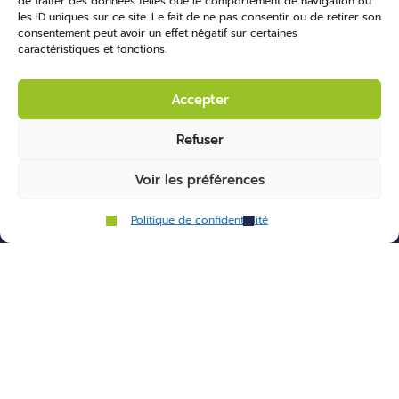
de traiter des données telles que le comportement de navigation ou
les ID uniques sur ce site. Le fait de ne pas consentir ou de retirer son
consentement peut avoir un effet négatif sur certaines
caractéristiques et fonctions.
Accepter
Refuser
Voir les préférences
5, les Creux du Pont,
25520 Arc-sous-Cicon
Politique de confidentialité